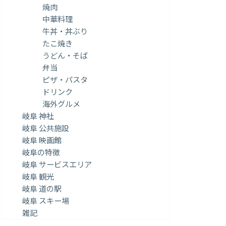
焼肉
中華料理
牛丼・丼ぶり
たこ焼き
うどん・そば
弁当
ピザ・パスタ
ドリンク
海外グルメ
岐阜 神社
岐阜 公共施設
岐阜 映画館
岐阜の特徴
岐阜 サービスエリア
岐阜 観光
岐阜 道の駅
岐阜 スキー場
雑記