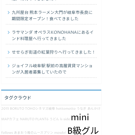
九州屋台 熊本ラーメン大門が岐阜市長良に
期間限定オープン！食べてきました
ラサマンダ オペラスKONOHANAにあるイ
ンド料理屋へ行ってきました
せせらぎ街道の紅葉狩りへ行ってきました！
ジョイフル岐阜駅 駅前の高層賃貸マンショ
ンが入居者募集していたので
タグクラウド
2015
BORUTO
TOHOシネマズ岐阜
hottomotto
うなぎ
あんかけ
mini
MAPカフェ
NARUTO
PLANT6
うどん
k-side
B級グル
follows
あまおう苺のムースプリン
mosdo!