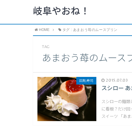
岐阜やおね！
HOME
タグ : あまおう苺のムースプリン
TAG
あまおう苺のムース
2015.07.03
回転寿司
スシロー 
スシローの麺類
に看板？だけ回
スイーツ 「あま