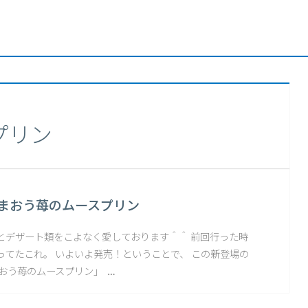
プリン
あまおう苺のムースプリン
とデザート類をこよなく愛しております＾＾ 前回行った時
ってたこれ。 いよいよ発売！ということで、 この新登場の
おう苺のムースプリン」 …