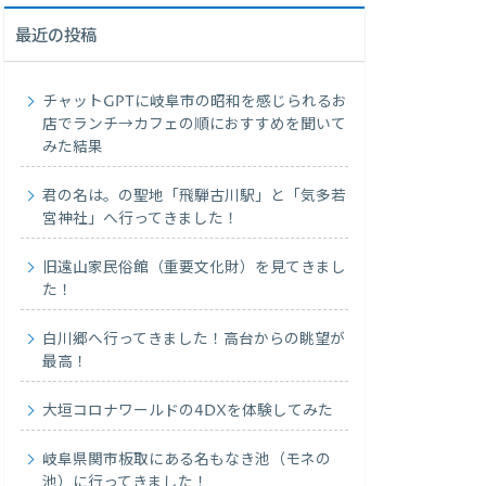
最近の投稿
チャットGPTに岐阜市の昭和を感じられるお
店でランチ→カフェの順におすすめを聞いて
みた結果
君の名は。の聖地「飛騨古川駅」と「気多若
宮神社」へ行ってきました！
旧遠山家民俗館（重要文化財）を見てきまし
た！
白川郷へ行ってきました！高台からの眺望が
最高！
大垣コロナワールドの4DXを体験してみた
岐阜県関市板取にある名もなき池（モネの
池）に行ってきました！