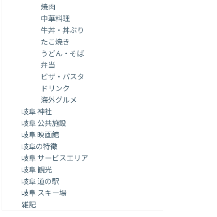
焼肉
中華料理
牛丼・丼ぶり
たこ焼き
うどん・そば
弁当
ピザ・パスタ
ドリンク
海外グルメ
岐阜 神社
岐阜 公共施設
岐阜 映画館
岐阜の特徴
岐阜 サービスエリア
岐阜 観光
岐阜 道の駅
岐阜 スキー場
雑記