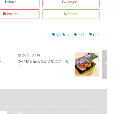
Share
Google+
Pocket
feedly
かいおう
寿司
納豆
2015.07.14
ン
かいおう 白えびかき揚げバーガ
ー