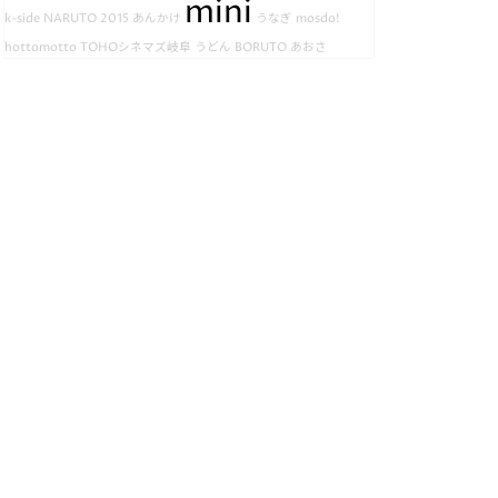
mini
k-side
NARUTO
2015
あんかけ
うなぎ
mosdo!
hottomotto
TOHOシネマズ岐阜
うどん
BORUTO
あおさ