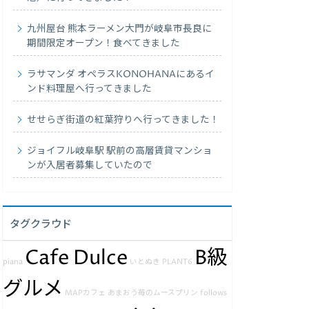
九州屋台 熊本ラーメン大門が岐阜市長良に
期間限定オープン！食べてきました
ラサマンダ オペラスKONOHANAにあるイ
ンド料理屋へ行ってきました
せせらぎ街道の紅葉狩りへ行ってきました！
ジョイフル岐阜駅 駅前の高層賃貸マンショ
ンが入居者募集していたので
タグクラウド
Cafe Dulce
B級
piana
いとぬき
PLANT6
グルメ
MAPカフェ
あまおう苺のムースプリン
follows