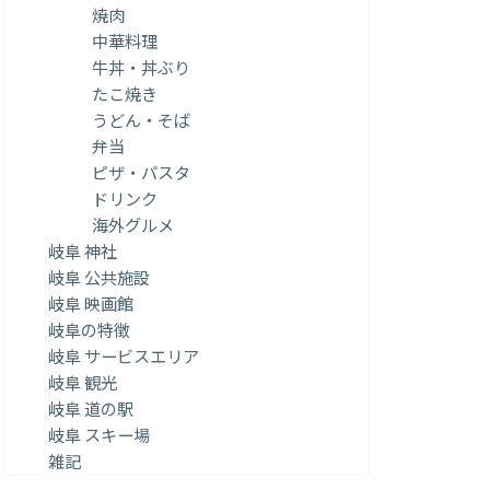
焼肉
中華料理
牛丼・丼ぶり
たこ焼き
うどん・そば
弁当
ピザ・パスタ
ドリンク
海外グルメ
岐阜 神社
岐阜 公共施設
岐阜 映画館
岐阜の特徴
岐阜 サービスエリア
岐阜 観光
岐阜 道の駅
岐阜 スキー場
雑記