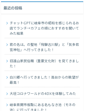
最近の投稿
チャットGPTに岐阜市の昭和を感じられるお
店でランチ→カフェの順におすすめを聞いて
みた結果
君の名は。の聖地「飛騨古川駅」と「気多若
宮神社」へ行ってきました！
旧遠山家民俗館（重要文化財）を見てきまし
た！
白川郷へ行ってきました！高台からの眺望が
最高！
大垣コロナワールドの4DXを体験してみた
岐阜県関市板取にある名もなき池（モネの
池）に行ってきました！