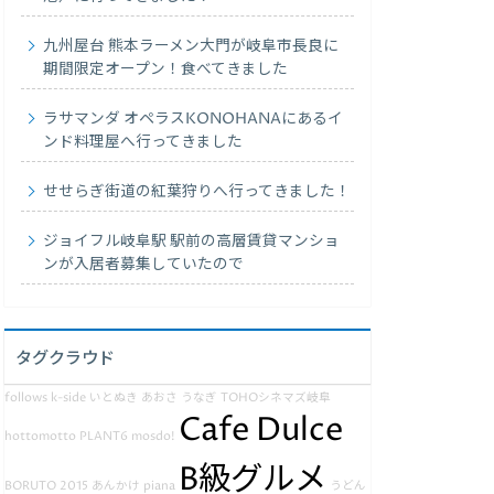
九州屋台 熊本ラーメン大門が岐阜市長良に
期間限定オープン！食べてきました
ラサマンダ オペラスKONOHANAにあるイ
ンド料理屋へ行ってきました
せせらぎ街道の紅葉狩りへ行ってきました！
ジョイフル岐阜駅 駅前の高層賃貸マンショ
ンが入居者募集していたので
タグクラウド
follows
k-side
いとぬき
あおさ
うなぎ
TOHOシネマズ岐阜
Cafe Dulce
hottomotto
PLANT6
mosdo!
B級グルメ
BORUTO
2015
あんかけ
piana
うどん