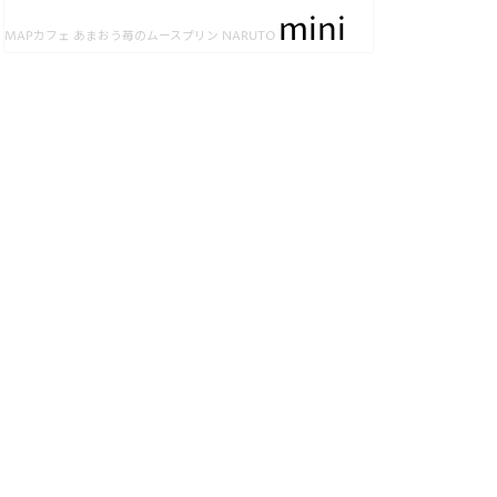
mini
MAPカフェ
あまおう苺のムースプリン
NARUTO